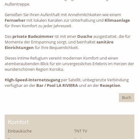
Außentreppe.
Genießen Sie Ihren Aufenthalt mit Annehmlichkeiten wie einem
Fernseher
mit lokalen Kanälen zur Unterhaltung und
Klimaanlage
für Ihren Komfort zu jeder Jahreszeit.
Das
private Badezimmer
ist mit einer
Dusche
ausgestattet, die für
Momente der Entspannung sorgt, und beinhaltet
sanitäre
Einrichtungen
für Ihre Bequemlichkeit.
Dieses intime Refugium vereint modernen Komfort und einen
atemberaubenden Blick für ein unvergessliches Erlebnis im Herzen der
wunderschönen Region Korsika.
BACK
High-Speed-Internetzugang
per Satellit, unbegrenzte Verbindung
verfügbar an der
Bar / Pool LA RIVIERA
und an der
Rezeption
.
Buch
Komfort
Einbauküche
TNT TV