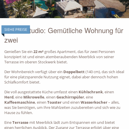
Unser Studio: Gemütliche Wohnung für
SIEHE PREISE
BACK
zwei
Genießen Sie ein
22 m²
großes Apartment, das für zwei Personen
konzipiert ist und einen atemberaubenden Meerblick von seiner
Terrasse im oberen Stockwerk bietet.
Der Wohnbereich verfügt über ein
Doppelbett
(140 cm), das sich ideal
für eine platzsparende Nutzung eignet, dabei aber dennoch hohen
Schlafkomfort bietet.
Die voll ausgestattete Küche umfasst einen
Kühlschrank
, einen
Herd
, eine
Mikrowelle
, einen
Geschirrspüler
, eine
Kaffeemaschine
, einen
Toaster
und einen
Wasserkocher
– alles,
was Sie benötigen, um Ihre Mahlzeiten zuzubereiten und sich wie zu
Hause zu fühlen.
Eine
Terrasse
mit Meerblick lädt zum Entspannen ein und bietet
einen herrlichen Ausblick. Der Zugang zur Terrasse erfolgt über eine