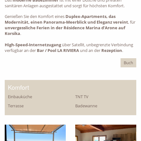
Das
moderne Badezimmer
ist mit einer Dusche und privaten
sanitären Anlagen ausgestattet und sorgt für höchsten Komfort.
Genießen Sie den Komfort eines
Duplex-Apartments, das
Modernität, einen Panorama-Meerblick und Eleganz vereint
, für
unvergessliche Ferien in der Résidence Marina d’Arone auf
Korsika
.
High-Speed-Internetzugang
über Satellit, unbegrenzte Verbindung
verfügbar an der
Bar / Pool LA RIVIERA
und an der
Rezeption
.
PRÄSENTATION
Buch
Komfort
Einbauküche
TNT TV
Terrasse
Badewanne