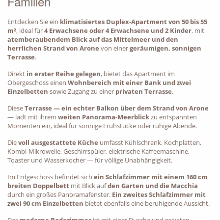
Familien
Entdecken Sie ein
klimatisiertes Duplex-Apartment von 50 bis 55
m²
, ideal für
4 Erwachsene oder 4 Erwachsene und 2 Kinder
, mit
atemberaubendem Blick auf das Mittelmeer und den
herrlichen Strand von Arone
von einer
geräumigen, sonnigen
Terrasse
.
Direkt
in erster Reihe gelegen
, bietet das Apartment im
Obergeschoss einen
Wohnbereich mit einer Bank und zwei
Einzelbetten
sowie Zugang zu einer
privaten Terrasse
.
Diese
Terrasse — ein echter Balkon über dem Strand von Arone
— lädt mit ihrem
weiten Panorama-Meerblick
zu entspannten
Momenten ein, ideal für sonnige Frühstücke oder ruhige Abende.
Die
voll ausgestattete Küche
umfasst Kühlschrank, Kochplatten,
Kombi-Mikrowelle, Geschirrspüler, elektrische Kaffeemaschine,
BACK
Toaster und Wasserkocher — für völlige Unabhängigkeit.
Im Erdgeschoss befindet sich
ein Schlafzimmer mit einem 160 cm
breiten Doppelbett
mit Blick auf
den Garten und die Macchia
durch ein großes Panoramafenster.
Ein zweites Schlafzimmer mit
zwei 90 cm Einzelbetten
bietet ebenfalls eine beruhigende Aussicht.