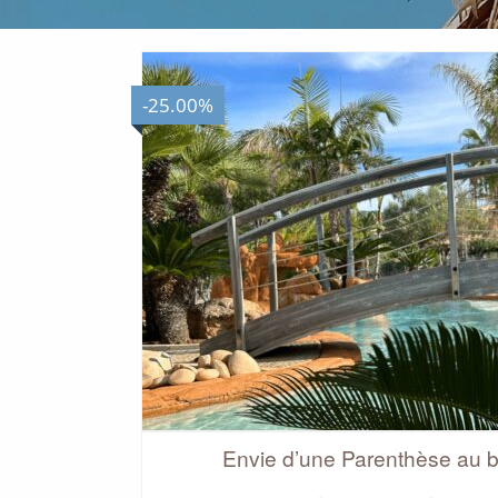
-25.00%
NOS SERVICES
NOS OFFRES
NOTRE PISCINE
Envie d’une Parenthèse au 