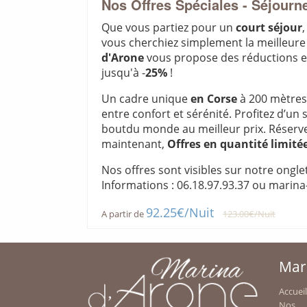
Nos Offres Spéciales - Séjourne
Que vous partiez pour un
court séjour
vous cherchiez simplement la meilleure o
d'Arone
vous propose des réductions ex
jusqu'à -
25%
!
BAR SNACK
Un cadre unique
en Corse
à 200 mètres
entre confort et sérénité. Profitez d’un 
boutdu monde au meilleur prix. Réserv
maintenant,
Offres en quantité limitée
Nos offres sont visibles sur notre ongle
Informations : 06.18.97.93.37 ou mari
92.25€/Nuit
A partir de
123.00€/Nuit
ACTIVITÉS
Mar
Accueil
Nos
NOTRE JEU ENFANT AQUATIQUE