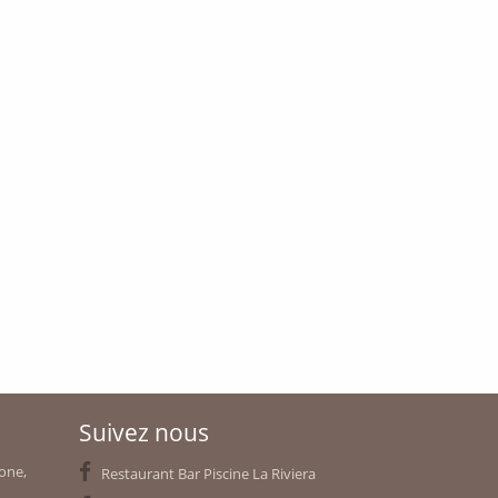
Suivez nous
rone,
Restaurant Bar Piscine La Riviera