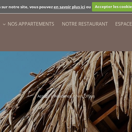
+33 (0)6 18 
s sur notre site, vous pouvez
en savoir plus ici
ou
Accepter les cookie
E
NOS APPARTEMENTS
NOTRE RESTAURANT
ESPAC
Accueil
Résidence
Nos Offres