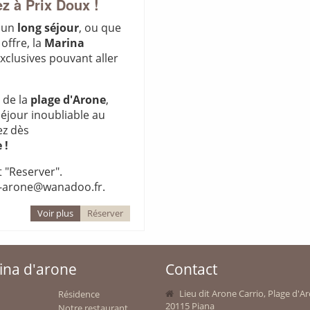
z à Prix Doux !
, un
long séjour
, ou que
ffre, la
Marina
clusives pouvant aller
 de la
plage d'Arone
,
séjour inoubliable au
ez dès
 !
t "Reserver".
na-arone@wanadoo.fr.
Voir plus
Réserver
ina d'arone
Contact
Lieu dit Arone Carrio, Plage d'A
Résidence
20115 Piana
Notre restaurant