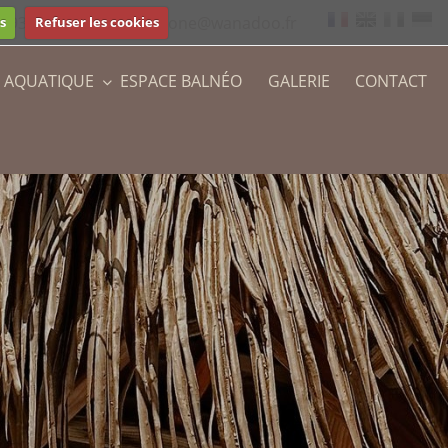
97 93 37
marina-arone@wanadoo.fr
s
Refuser les cookies
E AQUATIQUE
ESPACE BALNÉO
GALERIE
CONTACT